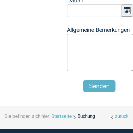
Datum
K
Allgemeine Bemerkungen
Sie befinden sich hier:
Startseite
Buchung
zurück