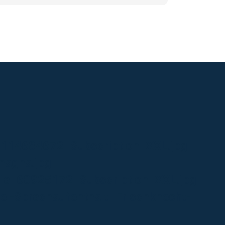
a_114684672_Subscription_XXL.jpg
magna.jpg
olia_60925172_Subscription_XXL.jpg
el-Sprachaufenthalt_Frischknecht-