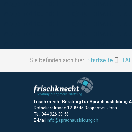
Image not found:
https://sprachaufentha
Image not found:
https://sprachaufenth
Image not found:
https://sprachaufenth
Image not found:
https://sprachaufenth
Image not found:
https://sprachaufenth
Sie befinden sich hier:
Startseite
ITA
frischknecht Beratung für Sprachausbildung 
Rotackerstrasse 12, 8645 Rapperswil-Jona
Tel. 044 926 39 58
E-Mail
info@sprachausbildung.ch