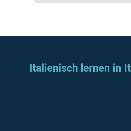
Italienisch lernen in I
Image not found:
https://sprachaufenth
Image not found:
https://sprachaufenth
Image not found:
https://sprachaufenth
Image not found:
https://sprachaufentha
Fotolia_139494114_Subscription_Month