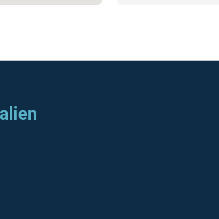
talien
alt.ch/images/Kacheln_2016/Rom-Fotoli
alt.ch/images/Kacheln_2016/Bagno-di-Ro
alt.ch/images/Kacheln_2016/Florenz-Fot
lt.ch/images/Kacheln_2018/Salerno-Kach
ly_XL.jpg