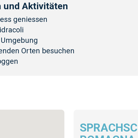
 und Aktivitäten
ess geniessen
dracoli
r Umgebung
enden Orten besuchen
oggen
SPRACHSCH