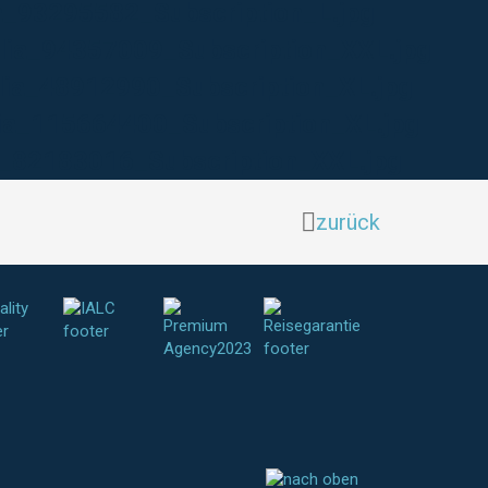
ia_93295582_Subscription_L.jpg
olia_94357009_Subscription_XXL.jpg
lia_48912990_Subscription_XL.jpg
lia_115664400_Subscription_XL.jpg
ia_82183016_Subscription_XXL.jpg
zurück