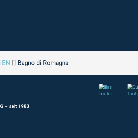
lt.ch/images/Kacheln_2016/Triest-Fotol
alt.ch/images/Kacheln_2016/Mailand-Fot
alt.ch/images/Kacheln_2016/RavennaFoto
alt.ch/images/Kacheln_2016/Tropea-Foto
alt.ch/images/Kacheln_2016/Siena-Fotol
LIEN
Bagno di Romagna
AG
–
seit 1983