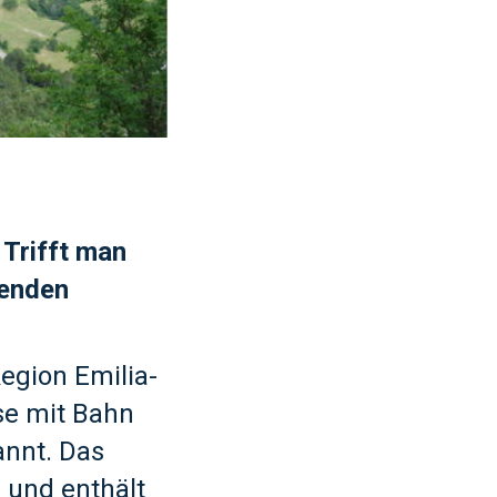
 Trifft man
henden
egion Emilia-
se mit Bahn
annt. Das
 und enthält