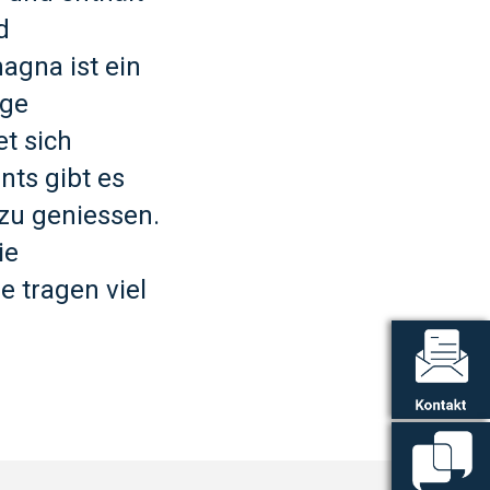
d
agna ist ein
ige
t sich
nts gibt es
 zu geniessen.
ie
 tragen viel