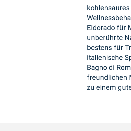
kohlensaures
Wellnessbehan
Eldorado für 
unberührte Na
bestens für T
italienische S
Bagno di Roma
freundlichen
zu einem gute